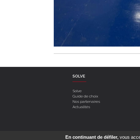
SOLVE
Solve
Guide de choix
Nos partenaires
Actualités
Création
Mak2
- Hébergement
MaSolutionWeb.com
En continuant de défiler,
vous accep