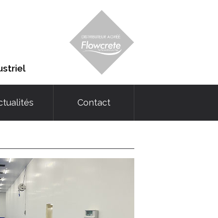
striel
ctualités
Contact