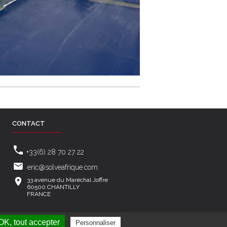
CONTACT
+33(6) 28 70 27 22
eric@solveafrique.com
33 avenue du Maréchal Joffre
60500 CHANTILLY
FRANCE
© 2026 Solve -
Légal
-
Gestion des cookies
OK, tout accepter
Personnaliser