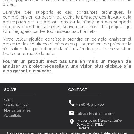
projet.
L'analyse des supports et des contraintes techniques, la
compréhension du besoin du client, le phasage des travaux et la
prescription sur les préparations ou la rénovation des supports
sont des opérations annexes, souvent en amont des projets, qui
sont négligées par les fournisseurs traditionnels.
Notre valeur ajoutée consiste à prendre en compte, analyser et
prescrire des solutions et méthodes qui permettent de préparer la
réalisation de l’application de la résine afin de garantir une solution
finale conforme et durable.
Fournir un produit n’est pas une fin mais un moyen de
finaliser un projet nécessitant une vision plus globale afin
d’en garantir le succès.
SOLVE
CONTACT
Solve
+33(6) 28 70 27 22
Guide de choix
Nos partenaires
eric@solveafrique.com
Actualités
33 avenue du Maréchal Joffre
60500 CHANTILLY
FRANCE
En poursuivant votre navigation, vous acceptez l'utilisation de